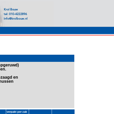
 opgeruwd)
en.
ezaagd en
onussen
verpakt per zak