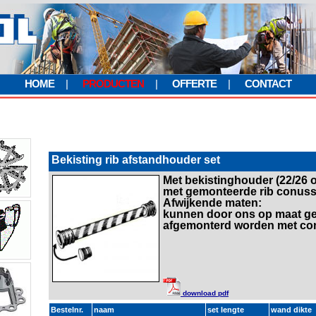
HOME
|
PRODUCTEN
|
OFFERTE
|
CONTACT
Bekisting rib afstandhouder set
Met bekistinghouder (22/26
met gemonteerde rib conuss
Afwijkende maten:
kunnen door ons op maat g
afgemonterd worden met c
download pdf
Bestelnr.
naam
set lengte
wand dikte