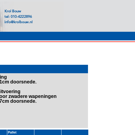
ring
-31cm doorsnede.
itvoering
 voor zwadere wapeningen
-37cm doorsnede.
Pallet