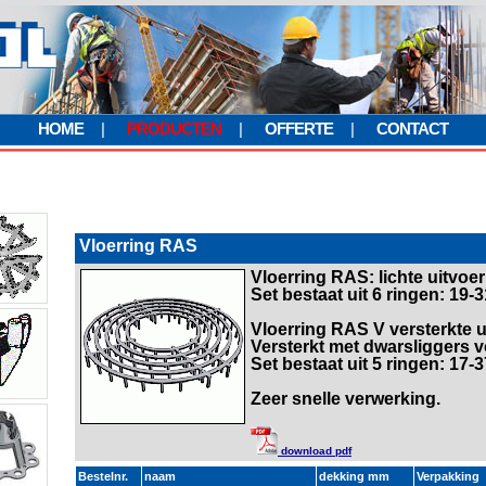
HOME
|
PRODUCTEN
|
OFFERTE
|
CONTACT
Vloerring RAS
Vloerring RAS: lichte uitvoe
Set bestaat uit 6 ringen: 19
Vloerring RAS V versterkte u
Versterkt met dwarsliggers
Set bestaat uit 5 ringen: 17
Zeer snelle verwerking.
download pdf
Bestelnr.
naam
dekking mm
Verpakking