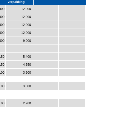
verpakking
300
12.000
300
12.000
300
12.000
300
12.000
300
9.000
150
5.400
150
4.650
100
3.600
100
3.000
100
2.700