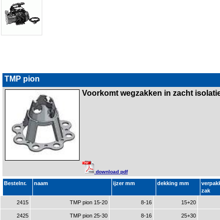
TMP pion
Voorkomt wegzakken in zacht isolatie
download pdf
Bestelnr.
naam
ijzer mm
dekking mm
verpak
zak
2415
TMP pion 15-20
8-16
15+20
2425
TMP pion 25-30
8-16
25+30