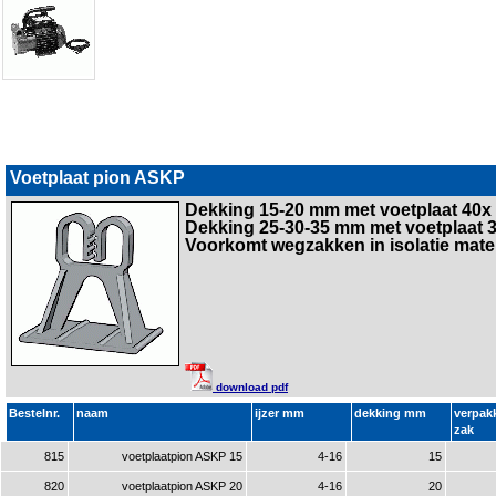
Voetplaat pion ASKP
Dekking 15-20 mm met voetplaat 40
Dekking 25-30-35 mm met voetplaat
Voorkomt wegzakken in isolatie mater
download pdf
Bestelnr.
naam
ijzer mm
dekking mm
verpak
zak
815
voetplaatpion ASKP 15
4-16
15
820
voetplaatpion ASKP 20
4-16
20