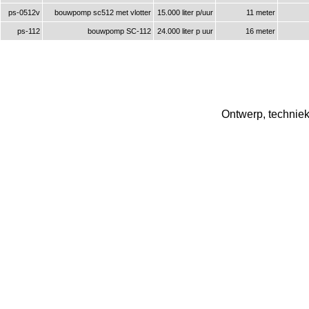
ps-0512v
bouwpomp sc512 met vlotter
15.000 liter p/uur
11 meter
ps-112
bouwpomp SC-112
24.000 liter p uur
16 meter
Ontwerp, techniek 