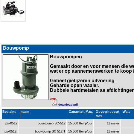
Bouwpomp
Bouwpompen
Gemaakt door en voor mensen die w
wat er op aannemerswerken te koop i
Geheel gietijzeren uitvoering.
Geharde open waaier.
Dubbele hardmetalen as afdichtingen
download pdf
Bestelnr.
naam
Capaciteit Max.
Opvoerhoogte
Watt
Max.
ps-0512
bouwpomp SC-512
15.000 liter p/uur
11 meter
ps-0512t
bouwpomp SC 512 T
15.000 liter p/uur
11 meter