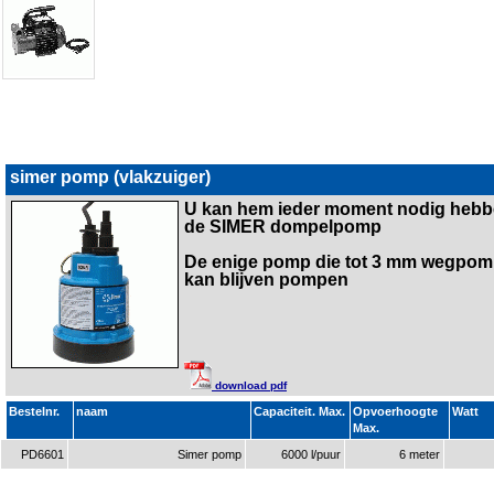
simer pomp (vlakzuiger)
U kan hem ieder moment nodig heb
de SIMER dompelpomp
De enige pomp die tot 3 mm wegpom
kan blijven pompen
download pdf
Bestelnr.
naam
Capaciteit. Max.
Opvoerhoogte
Watt
Max.
PD6601
Simer pomp
6000 l/puur
6 meter